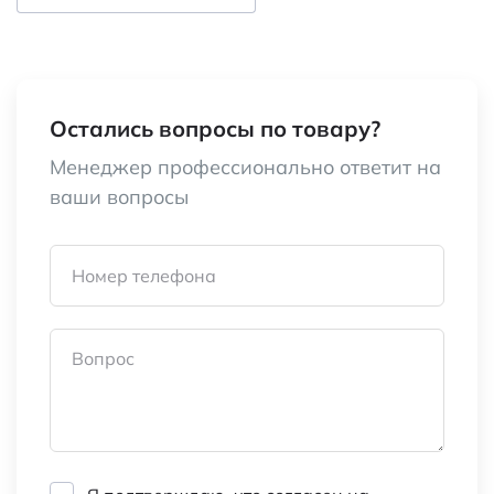
GPS (Глобальная спутниковая система
false
определения координат)
Категория:
Антенны
автомобильные
Остались вопросы по товару?
Менеджер профессионально ответит на
Наименование
Антенна
ваши вопросы
автомобильная
внутрисалонная
(радио + ТВ),
Номер телефона
активная (модель
RX-502) REXANT
Вопрос