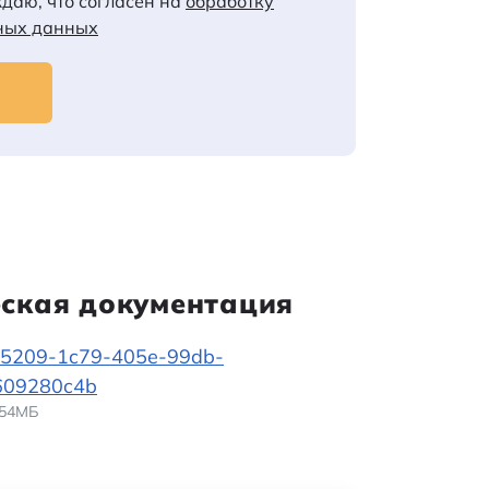
даю, что согласен на
обработку
ных данных
еская документация
5209-1c79-405e-99db-
609280c4b
2.54МБ