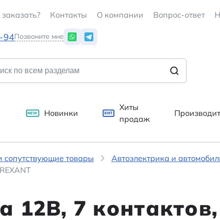
 заказать?
Контакты
О компании
Вопрос-ответ
Н
7-94
Позвоните мне
Хиты
Новинки
Производи
NEW
ХИТ
продаж
и сопутствующие товары
Автоэлектрика и автомоби
л REXANT
 12В, 7 контактов,