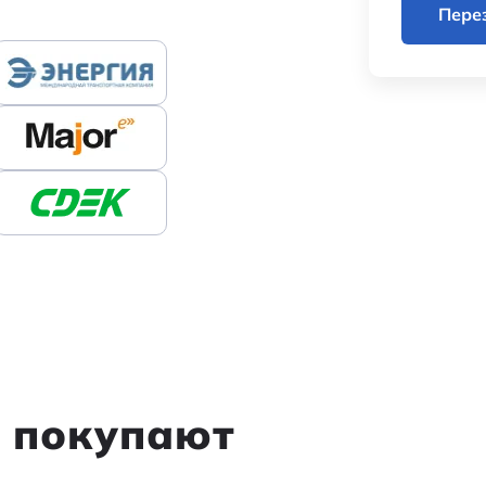
Пере
м покупают