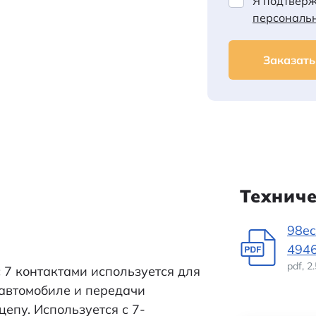
Я подтверж
персональ
Заказать
Технич
98ec
494
pdf, 
 7 контактами используется для
автомобиле и передачи
цепу. Используется с 7-