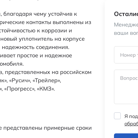
Осталис
, благодаря чему устойчив к
рические контакты выполнены из
Менедже
стойчивостью к коррозии и
ваши во
новый уплотнитель на корпусе
и надежность соединения.
ивает простое и надежное
Номер 
омобиля.
в, представленных на российском
Вопрос
к», «Русич», «Трейлер»,
, «Прогресс», «КМЗ».
Я под
обра
же представлены примерные сроки