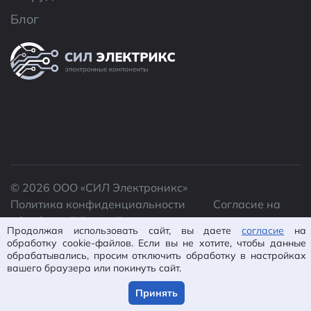
Блог
© 2026 ООО «CИЛ Электроникс»
Политика конфиденциальности
Согласие на
обработку ПД
Пользовательское
Продолжая использовать сайт, вы даете
согласие
на
соглашение
Карта сайта
обработку cookie-файлов. Если вы не хотите, чтобы данные
Разработано в
IsWin
обрабатывались, просим отключить обработку в настройках
вашего браузера или покинуть сайт.
Принять