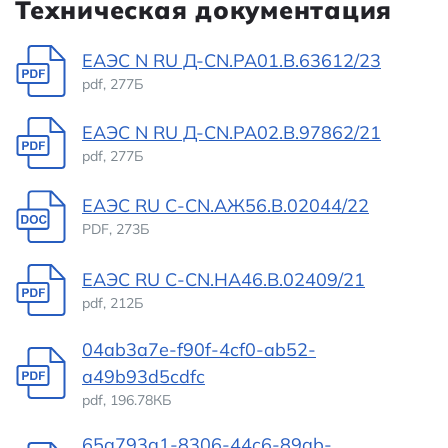
Техническая документация
ЕАЭС N RU Д-CN.РА01.В.63612/23
pdf, 277Б
ЕАЭС N RU Д-CN.РА02.В.97862/21
pdf, 277Б
ЕАЭС RU С-CN.АЖ56.В.02044/22
PDF, 273Б
ЕАЭС RU С-CN.НА46.В.02409/21
pdf, 212Б
04ab3a7e-f90f-4cf0-ab52-
a49b93d5cdfc
pdf, 196.78КБ
65a793a1-8306-44c6-89ab-