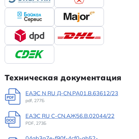
Техническая документация
ЕАЭС N RU Д-CN.РА01.В.63612/23
pdf, 277Б
ЕАЭС RU С-CN.АЖ56.В.02044/22
PDF, 273Б
04ab3a7e-f90f-4cf0-ab52-