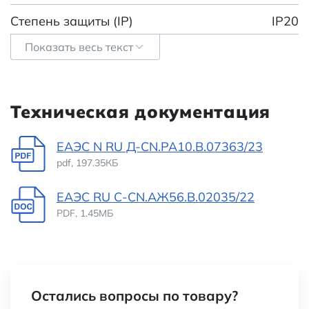
Степень защиты (IP)
IP20
Показать весь текст
Заряжаемый (аккумуляторный)
true
Тип батареи (элемента
Встроенный
питания)
аккумулятор
Техническая документация
Категория:
Автомобильные
ЕАЭС N RU Д-CN.РА10.В.07363/23
pdf, 197.35КБ
Наименование
Фонар
многофункциональны
ЕАЭС RU С-CN.АЖ56.В.02035/22
с магнитом, крюком 
PDF, 1.45МБ
клипсой, маленьки
REXAN
Остались вопросы по товару?