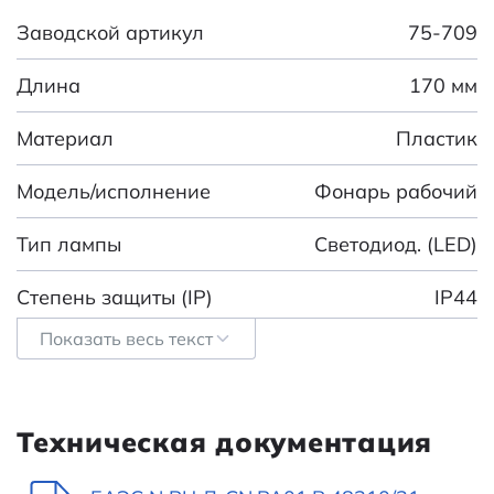
Заводской артикул
75-709
Длина
170 мм
Материал
Пластик
Модель/исполнение
Фонарь рабочий
Тип лампы
Светодиод. (LED)
Степень защиты (IP)
IP44
Показать весь текст
Заряжаемый (аккумуляторный)
false
Тип батареи (элемента
Мизинчиковая (AAA,
питания)
Micro)
Техническая документация
Категория:
Автомобильные