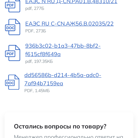
ЕАЭС N RU Д-CN.РА01.В.48310/21
pdf, 277Б
Наименование
Рабочий
универсальный
ЕАЭС RU С-CN.АЖ56.В.02035/22
фонарь СОВ
PDF, 273Б
100%-50% –
936b3c02-b1a3-47bb-8bf2-
пульсирующий
f615cf8f649a
режим, 3 х ААА
pdf, 197.35КБ
dd56586b-d214-4b5a-adc0-
7af94b7159ea
PDF, 1.45МБ
Остались вопросы по товару?
Менеджер профессионально ответит на