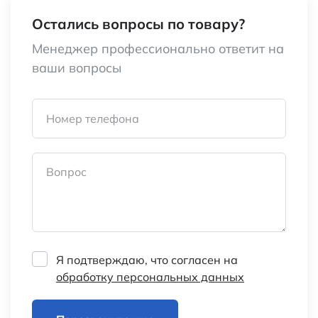
Измерение частоты
true
Остались вопросы по товару?
С измерением (уровня) в децибелах (дБ)
false
Менеджер профессионально ответит на
ваши вопросы
Тест на сопротивление/ проверка диодов
true
Мин. разреш. способность
Прочее
Номер телефона
(чувствительность) для напряжения
перемен. тока AC
Вопрос
Мин. разреш. способность
Прочее
(чувствительность) для постоян. тока
DC
Мин. разреш. способность
Прочее
Я подтверждаю, что согласен на
(чувствительность) для перемен. тока
обработку персональных данных
AC