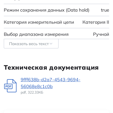
Режим сохранения данных (Data hold)
true
Категория измерительной цепи
Категория II
Выбор диапазона измерения
Ручной
Показать весь текст
Точное измерение RMS (системы
true
управления записями)
Измерение индукции
false
Техническая документация
Запоминание измеренного значения
true
9fff638b-d2a7-4543-9694-
56068e8c1c0b
Измерение емкости
false
pdf, 322.33КБ
Измерение температуры
true