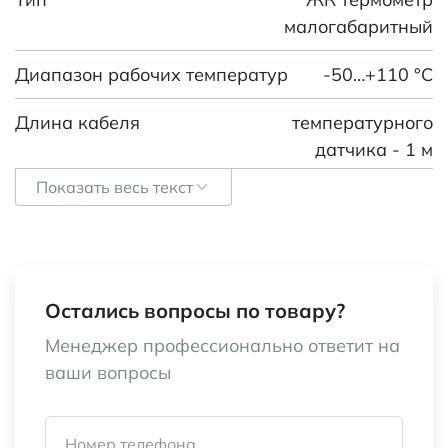
малогабаритный
Диапазон рабочих температур
-50…+110 °С
Длина кабеля
температурного
датчика - 1 м
Показать весь текст
Разрешение
0,1 °С
Точность
± 1 °С
Элементы питания
2 x LR44
Остались вопросы по товару?
Тип индикатора
LCD 16 x 35 мм
Менеджер профессионально ответит на
ваши вопросы
Время переключения
60/ 30/ 10/ 2 с
Вес брутто
31.00
Номер телефона