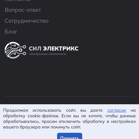
Вопрос-ответ
Сотрудничество
Блог
© 2026 ООО «CИЛ Электроникс»
Продолжая использовать сайт, вы даете
согласие
на
Политика конфиденциальности
Согласие на
обработку cookie-файлов. Если вы не хотите, чтобы данные
обработку ПД
Пользовательское
обрабатывались, просим отключить обработку в настройках
вашего браузера или покинуть сайт.
соглашение
Карта сайта
Разработано в
IsWin
Принять