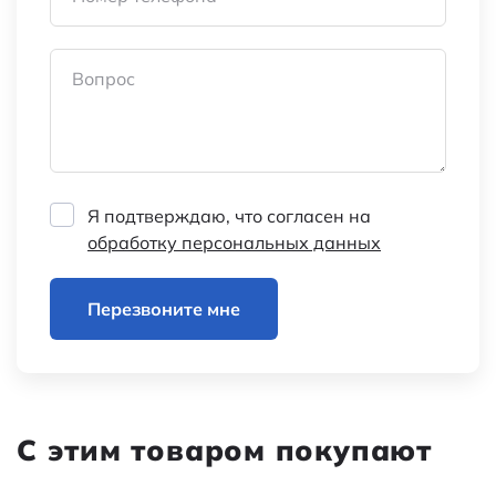
Транспортная упаковка:
42*28*23.5/240
размер/кол-во
Вопрос
Категория:
Измерители
температуры
Наименование
HT-1 black 1m
Я подтверждаю, что согласен на
обработку персональных данных
Перезвоните мне
С этим товаром покупают