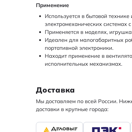
Применение
Дополнительно
мом
Используется в бытовой технике
см; 
электромеханических системах с 
Применяется в моделях, игрушка
Диаметр (мм)
Идеален для малогабаритных ро
портативной электроники.
Отклонение
п
Находит применение в вентилято
исполнительных механизмах.
Холостой ход
ск
Под нагрузкой
ск
Доставка
ток
Мы доставляем по всей России. Ни
доставки в крупные города:
Вес брутто
Транспортная упаковка: размер/кол