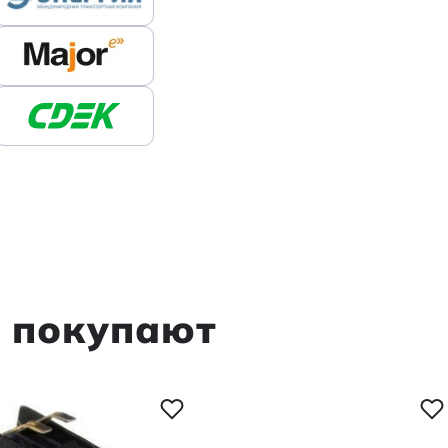
стик, %
± 15
0,03
Электродвигатели DC
FF130-11340 6.0V
м покупают