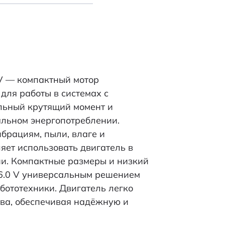
3,0…12,0 В
6 В
6
V — компактный мотор
15,4
для работы в системах с
ильный крутящий момент и
20,4
льном энергопотреблении.
брациям, пыли, влаге и
38,75 (полная); 25,1
яет использовать двигатель в
(корпус)
и. Компактные размеры и низкий
6.0 V универсальным решением
4800
бототехники. Двигатель легко
3,0-12,0
тва, обеспечивая надёжную и
0,33