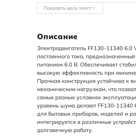
Показать весь текст
Диапазон рабочего напряжения
Номинальное напряжение
Описание
Номинальное напряжение, В
Электродвигатель FF130-11340 6.0 
Высота (мм)
постоянного тока, предназначенный 
питанием 6.0 В. Обеспечивает стаб
Диаметр корпуса, мм
высокую эффективность при минима
Прочная конструкция устойчива к ви
Глубина (мм)
механическим нагрузкам, что позвол
самых разных условиях эксплуатаци
уровень шума делают FF130-11340 
Скорость вращения, об./мин.
для бытовых приборов, моделей и ро
Диапазон рабочего напряжения, В
интегрируется в различные устройс
долговечную работу.
Мощность, Вт