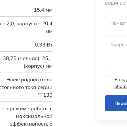
ваши во
15,4 мм
 - 2,0; корпуса - 20,4
Номер 
мм
0,33 Вт
Вопрос
38,75 (полная); 25,1
(корпус) мм
Электродвигатель
Я под
обра
стоянного тока серии
FF130
Пере
* - в режиме работы с
максимальной
эффективностью