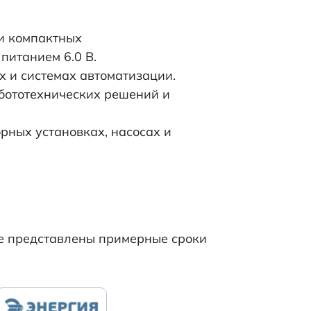
ент остановки - 68 гc
 и компактных
ток остановки - 0,75 А
питанием 6.0 В.
х и системах автоматизации.
вал - 2,0
бототехнических решений и
о параметрам ± 15 %
рных установках, насосах и
орость - 4800 об/мин;
ток х.х. - 0,03 А
орость - 3800 об/мин;
 - 0,12 А; момент - до
же представлены примерные сроки
8,5 гc см
23.95
-во
42*28*23.5/1000