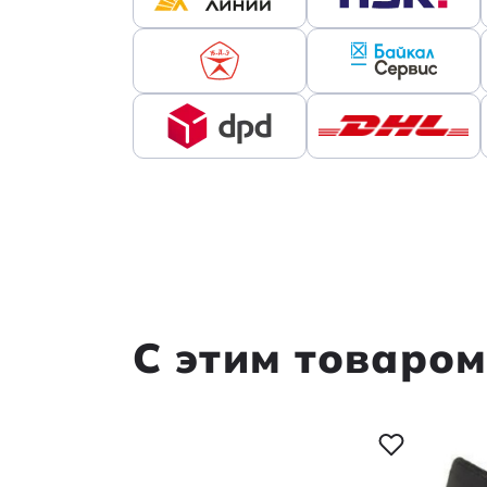
Допускаемое отклонение характери
Ток холостого хода, А
Категория:
Наименование
С этим товаро