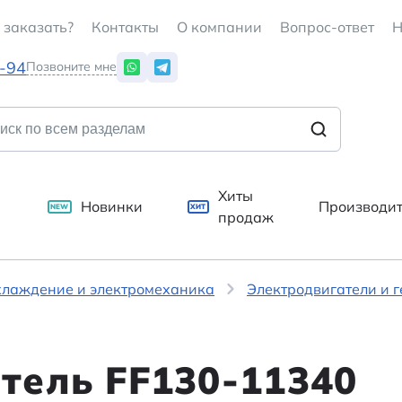
 заказать?
Контакты
О компании
Вопрос-ответ
Н
7-94
Позвоните мне
Хиты
Новинки
Производи
NEW
ХИТ
продаж
хлаждение и электромеханика
Электродвигатели и 
тель FF130-11340