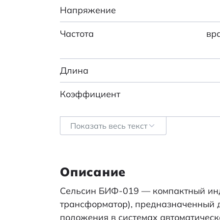
Напряжение
Частота
вр
Длина
Коэффициент
Показать весь текст
Погрешность
Категория:
Описание
Сельсин БИФ-019 — компактный ин
Наименование
трансформатор), предназначенный д
положения в системах автоматическ