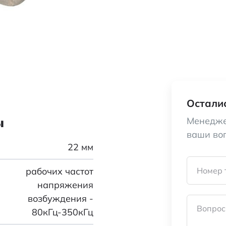
Осталис
ы
Менедже
ваши во
22 мм
рабочих частот
Номер 
напряжения
возбуждения -
Вопрос
80кГц-350кГц