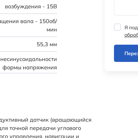
возбуждения - 15В
ащения вала - 150об/
Я под
мин
обра
55,3 мм
Пере
несинусоидальности
формы напряжения
возбуждения - 2%
±30угл.мин
Сельсины
дуктивный датчик (вращающийся
БИФ-019
ля точной передачи углового
ого управления, навигации и