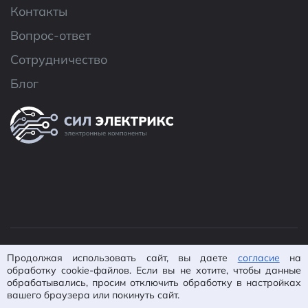
Контакты
Вопрос-ответ
Сотрудничество
Блог
© 2026 ООО «CИЛ Электроникс»
Продолжая использовать сайт, вы даете
согласие
на
Политика конфиденциальности
Согласие на
обработку cookie-файлов. Если вы не хотите, чтобы данные
обрабатывались, просим отключить обработку в настройках
обработку ПД
Пользовательское
вашего браузера или покинуть сайт.
соглашение
Карта сайта