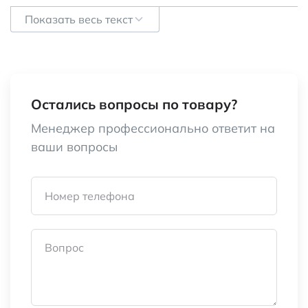
Показать весь текст
Входное сопротивление
холостого хода
полное: 200 Ом±25
Ом
Категория:
Сельсины
Остались вопросы по товару?
Менеджер профессионально ответит на
Наименование
ВТ-5 ЛШ3.010.527-
ваши вопросы
04 кл.Б
Номер телефона
Вопрос