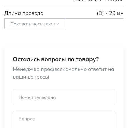
Длина провода
(D) - 28 мм
Показать весь текст
Вес брутто
3.40
Транспортная упаковка:
48*32*27/2000
размер/кол-во
Остались вопросы по товару?
Категория:
Щетки для
Менеджер профессионально ответит на
электродвигателей
ваши вопросы
Наименование
brush 6.3x12.5x20
wire
Номер телефона
Вопрос