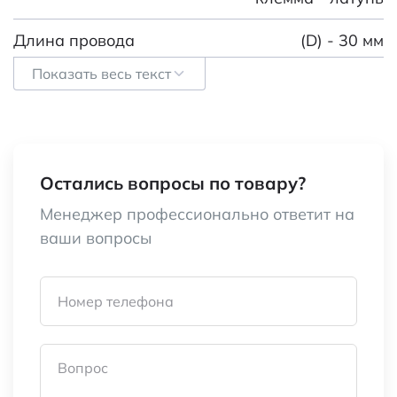
Длина провода
(D) - 30 мм
Показать весь текст
Вес брутто
4.27
Транспортная упаковка: размер/
48*32*27/500
кол-во
Остались вопросы по товару?
Категория:
Щетки для
Менеджер профессионально ответит на
электродвигателей
ваши вопросы
Наименование
brush 6x10x32 spring
Номер телефона
Вопрос