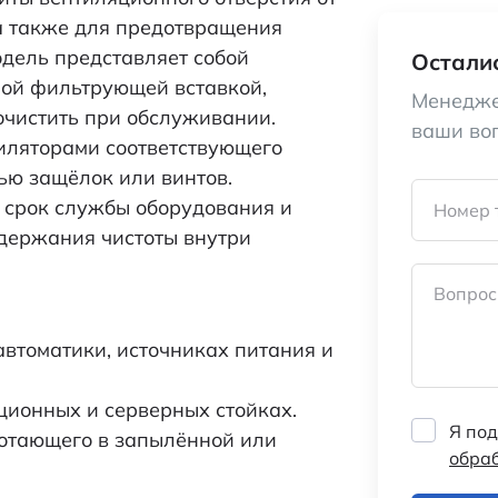
а также для предотвращения
одель представляет собой
Осталис
ной фильтрующей вставкой,
Менедже
очистить при обслуживании.
ваши во
иляторами соответствующего
ью защёлок или винтов.
 срок службы оборудования и
Номер 
ддержания чистоты внутри
Вопрос
втоматики, источниках питания и
ционных и серверных стойках.
Я под
ботающего в запылённой или
обра