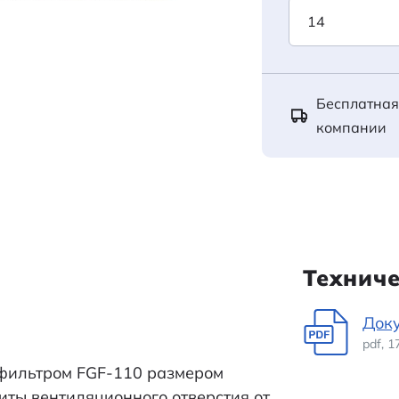
Бесплатная
компании
Технич
Док
pdf, 
 фильтром FGF-110 размером
ты вентиляционного отверстия от