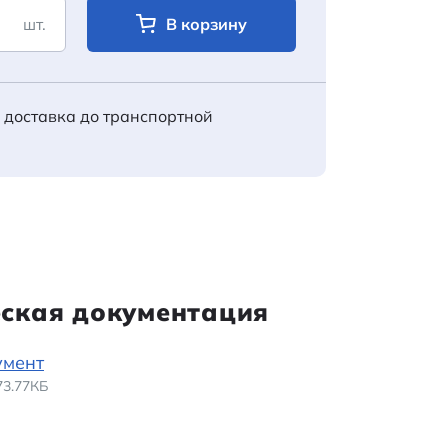
шт.
В корзину
 доставка до транспортной
еская документация
умент
173.77КБ