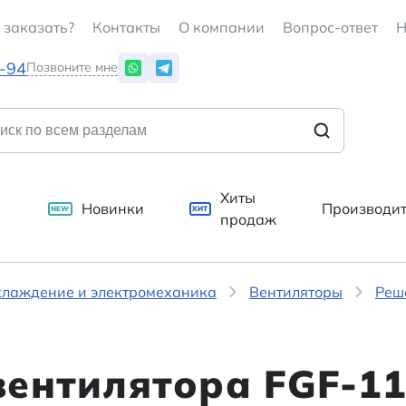
 заказать?
Контакты
О компании
Вопрос-ответ
Н
7-94
Позвоните мне
Хиты
Новинки
Производи
NEW
ХИТ
продаж
хлаждение и электромеханика
Вентиляторы
Реш
вентилятора FGF-1