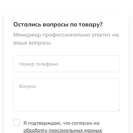
Материал
ABC пластик
Межосевое расстояние, мм
42
Остались вопросы по товару?
Диаметр отверстия
крепежного
Менеджер профессионально ответит на
отверстия - 5.0
ваши вопросы
Вес брутто
3.15
Номер телефона
Транспортная упаковка:
48*32*27/2000
размер/кол-во
Вопрос
Категория:
Решетки для
вентиляторов
Наименование
KPG-50 (50х50)
Я подтверждаю, что согласен на
обработку персональных данных