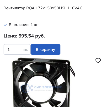
Наработка на отказ (среднее время), час
20000
Вентилятор RQA 172x150x50HSL 110VAC
Категория:
Вентиляторы AC
В наличии: 1 шт.
Наименование
ВН-2 220В/50Гц
(аналог)
Цена: 595.54 руб.
шт.
В корзину