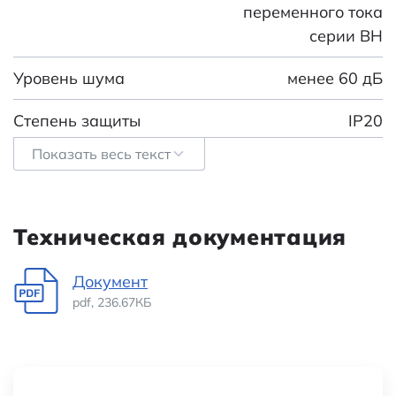
переменного тока
серии BH
Уровень шума
менее 60 дБ
Степень защиты
IP20
Показать весь текст
Номинальный ток
0,1 А
Номинальное напряжение
220 В
Техническая документация
Межосевое расстояние
114 мм
Документ
Частота
50/60 Гц
pdf, 236.67КБ
Номинальное напряжение, В
220
Высота (мм)
130