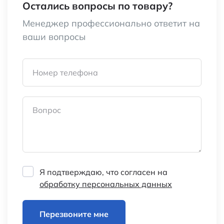
Остались вопросы по товару?
Ширина (мм)
130
Менеджер профессионально ответит на
Глубина (мм)
40
ваши вопросы
Уровень шума, дБ
60
Номер телефона
Тип подшипника
скольжения
Скорость
2200 об/мин
Вопрос
Производительность
1,97 м3/мин
Выводы
луженый провод
Я подтверждаю, что согласен на
Наработка на отказ (среднее время)
20000 Час
обработку персональных данных
Потребляемая мощность
22 Вт
Перезвоните мне