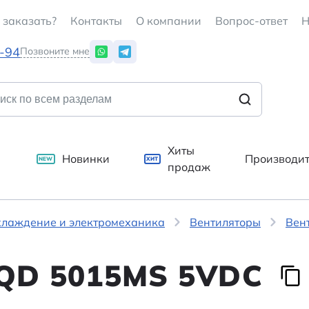
 заказать?
Контакты
О компании
Вопрос-ответ
Н
7-94
Позвоните мне
Хиты
Новинки
Производи
NEW
ХИТ
продаж
хлаждение и электромеханика
Вентиляторы
Вен
RQD 5015MS 5VDC