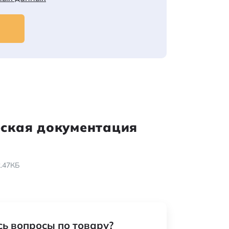
еская документация
2.47КБ
ь вопросы по товару?