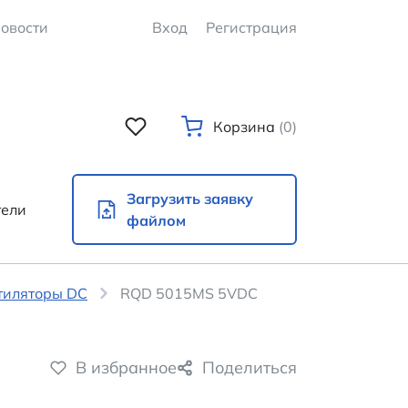
овости
Вход
Регистрация
Корзина
(0)
Загрузить заявку
тели
файлом
тиляторы DC
RQD 5015MS 5VDC
В избранное
Поделиться