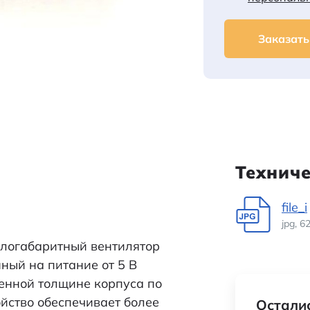
Заказать
Технич
file_i
jpg, 6
логабаритный вентилятор
нный на питание от 5 В
ченной толщине корпуса по
йство обеспечивает более
Осталис