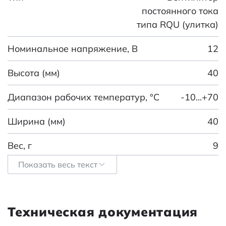
постоянного тока
типа RQU (улитка)
Номинальное напряжение, В
12
Высота (мм)
40
Диапазон рабочих температур, °C
-10...+70
Ширина (мм)
40
Вес, г
9
Показать весь текст
Глубина (мм)
10
Уровень шума, дБ
32,1
Техническая документация
Материал
PBT (UL94V-0)