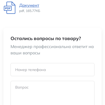
Документ
Тип подшипника
S - скольжения
pdf, 165.77КБ
Производительность
2,56 CFM (0,072 м3/
мин)
Выводы
проводные
Остались вопросы по товару?
Менеджер профессионально ответит на
Температура хранения
-30…+75
ваши вопросы
Номинальный ток, А
0,10
Номер телефона
Скорость вращения, об./мин.
7200
Температура хранения, °C
-30...+75
Вопрос
Диапазон рабочего напряжения, В
6...13,5
Потребляемая мощность, Вт
1,20