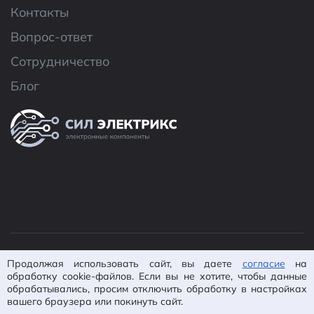
Контакты
Вопрос-ответ
Сотрудничество
Блог
© 2026 ООО «CИЛ Электроникс»
Продолжая использовать сайт, вы даете
согласие
на
Политика конфиденциальности
Согласие на
обработку cookie-файлов. Если вы не хотите, чтобы данные
обрабатывались, просим отключить обработку в настройках
обработку ПД
Пользовательское
вашего браузера или покинуть сайт.
соглашение
Карта сайта