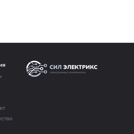
ия
и
ет
ество