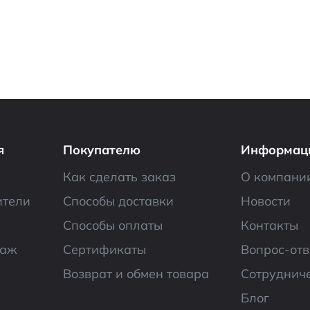
я
Покупателю
Информац
Как сделать заказ
О компани
ители
Способы доставки
Новости
Способы оплаты
Контакты
даж
Сертификаты
Вопрос-отв
Возврат и обмен товара
Сотруднич
Блог