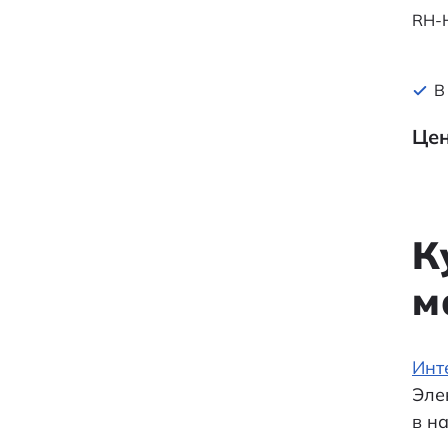
RH-
В
Цен
К
м
Инт
Эле
в н