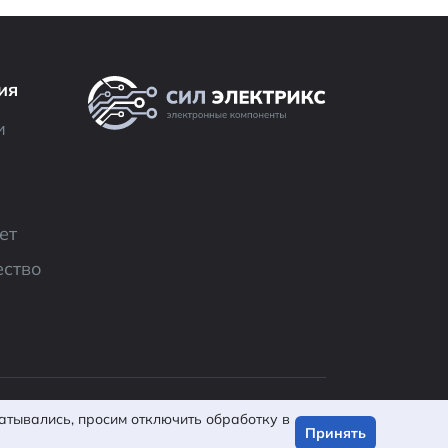
ия
и
ет
ество
льзовательское
Разработано в
батывались, просим отключить обработку в
IsWin
Принять