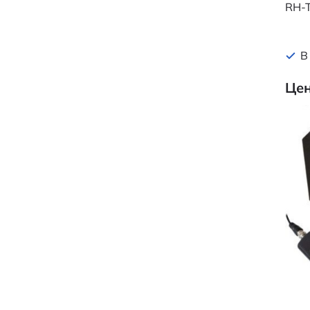
RH-
В
Цен