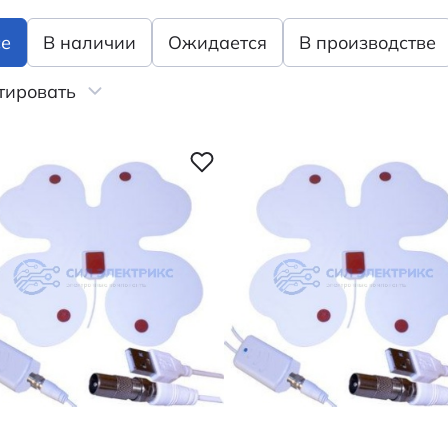
се
В наличии
Ожидается
В производстве
тировать