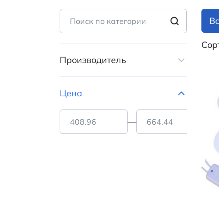
В
Сор
Производитель
RUICHI (
9
)
Цена
—