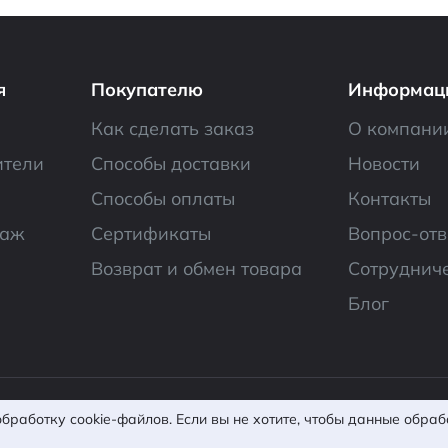
я
Покупателю
Информац
Как сделать заказ
О компани
ители
Способы доставки
Новости
Способы оплаты
Контакты
даж
Сертификаты
Вопрос-отв
Возврат и обмен товара
Сотруднич
Блог
фиденциальности
Согласие на обработку ПД
По
бработку cookie-файлов. Если вы не хотите, чтобы данные обра
Карта сайта