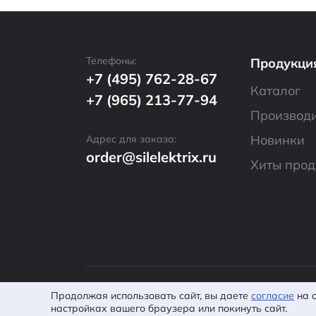
Телефоны:
Продукци
+7 (495) 762-28-67
Каталог
+7 (965) 213-77-94
Производ
Новинки
Адрес для заказа:
order@silelektrix.ru
Хиты про
© 2026 ООО «CИЛ
Политика кон
Продолжая использовать сайт, вы даете
согласие
на о
Электроникс»
соглашение
настройках вашего браузера или покинуть сайт.