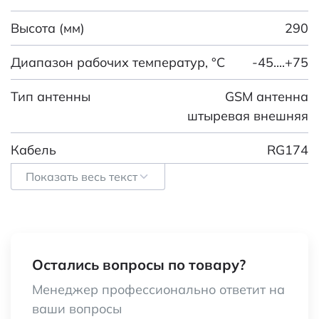
Высота (мм)
290
Диапазон рабочих температур, °C
-45....+75
Тип антенны
GSM антенна
штыревая внешняя
Кабель
RG174
Показать весь текст
Поляризация
вертикальная
Рабочий диапазон частот
850-1900/900-
(МГц)
1800
Остались вопросы по товару?
Ширина (мм)
Ф45
Менеджер профессионально ответит на
Волновое сопротивление (Ом)
50
ваши вопросы