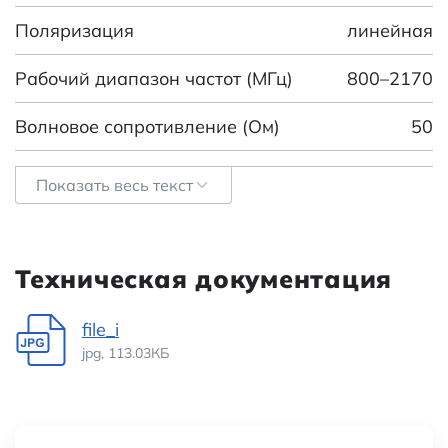
Поляризация
линейная
Рабочий диапазон частот (МГц)
800–2170
Волновое сопротивление (Ом)
50
Усиление (дБи)
2
Показать весь текст
КСВН, не более
1,5
Вес брутто
0.84
Техническая документация
Транспортная упаковка:
42*28*23.5/1000
file_i
размер/кол-во
jpg, 113.03КБ
Категория:
Антенны GSM
Наименование
RQM-E005