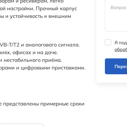
зорам и ресиверам, легко
Вопрос
ной настройки. Прочный корпус
ы и устойчивость к внешним
Я под
B-T/T2 и аналогового сигнала.
обра
ях, офисах и на даче.
и нестабильного приёма.
Пере
зорами и цифровыми приставками.
же представлены примерные сроки