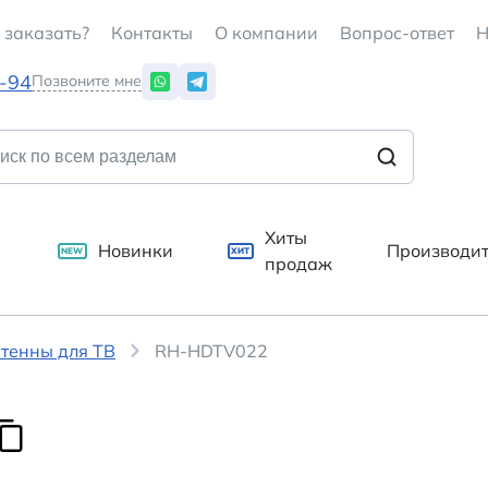
 заказать?
Контакты
О компании
Вопрос-ответ
Н
7-94
Позвоните мне
Хиты
Новинки
Производи
NEW
ХИТ
продаж
тенны для ТВ
RH-HDTV022