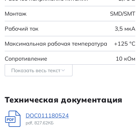
Монтаж
SMD/SMT
Рабочий ток
3,5 мкА
Максимальная рабочая температура
+125 °C
Сопротивление
10 кОм
Показать весь текст
Максимальное напряжение питания
5,5 В
Минимальное напряжение питания
2,7 В
Техническая документация
RoHS
Соответствует
требованиям RoHS
DOC011180524
pdf, 827.62КБ
Цифровой интерфейс
I²C