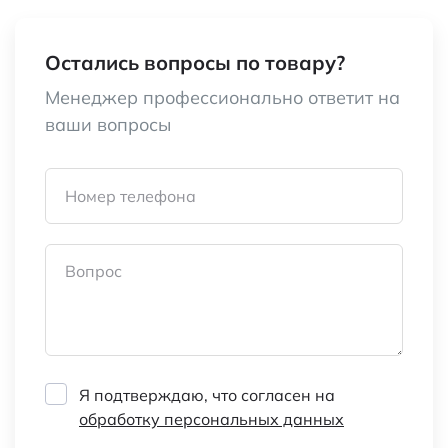
Температурный коэффициент
35 ppm/°C
Допуск
±20 %
Остались вопросы по товару?
Менеджер профессионально ответит на
Количество потенциометров
Два (Dual)
ваши вопросы
Количество шагов регулировки
256
Номер телефона
Корпус
MSOP-10
Категория:
Микросхемы прочие
Вопрос
Наименование
Микросхема
AD5248BRMZ10
Я подтверждаю, что согласен на
обработку персональных данных