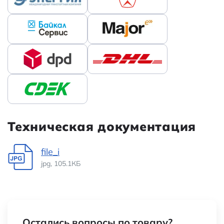
Техническая документация
file_i
jpg, 105.1КБ
Остались вопросы по товару?