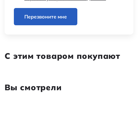
Максимальный ток
0,5…5 мА/ канал;
общий вывод - 0,5…
Перезвоните мне
10 мА
Разрешение
30 щелчков, 15
импульсов (15 PPR)
С этим товаром покупают
Тип переключателя
SPST NO - контакт
нормально
разомкнут
Вы смотрели
Тип вала
с лыской 4 мм,
диаметр - 6 мм;
длина L - 5 мм,
материал - пластик
Наименование
Энкодер