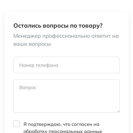
Высота (мм)
10 (без корпуса)
Диапазон рабочих температур, °C
-10…+70
Остались вопросы по товару?
Ширина (мм)
12 (корпус)
Менеджер профессионально ответит на
ваши вопросы
Глубина (мм)
12 (корпус)
Относительная влажность, %
25…85
Номер телефона
Назначение
для определ.
скорости и
Вопрос
направления
вращения; угла
поворота; примен. в
качестве ручки
Я подтверждаю, что согласен на
управления
обработку персональных данных