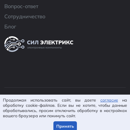
Вопрос-ответ
Сотрудничество
Блог
© 2026 ООО «CИЛ Электроникс»
Продолжая использовать сайт, вы даете
согласие
на
Политика конфиденциальности
Согласие на
обработку cookie-файлов. Если вы не хотите, чтобы данные
обрабатывались, просим отключить обработку в настройках
обработку ПД
Пользовательское
вашего браузера или покинуть сайт.
соглашение
Карта сайта
Разработано в
IsWin
Принять