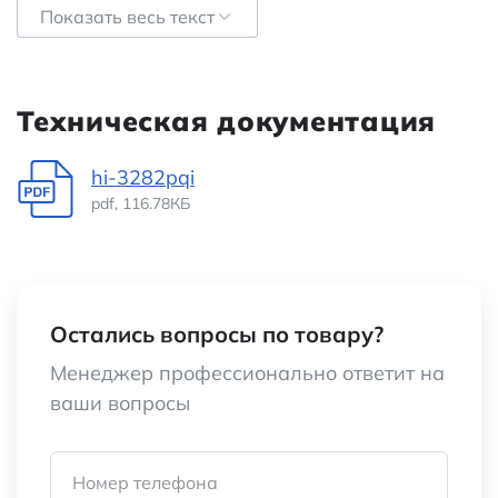
Показать весь текст
Типичное одиночное напряжение питания
5 В
Минимальная рабочая температура
-40 °C
Техническая документация
Тип сигнала приемника
Differential
hi-3282pqi
Топология передачи данных
Точка-точка
pdf, 116.78КБ
Количество приемников
2
Категория:
Микросхемы
интерфейсов
Остались вопросы по товару?
Менеджер профессионально ответит на
Наименование
HI-3282PQI
ваши вопросы
Номер телефона