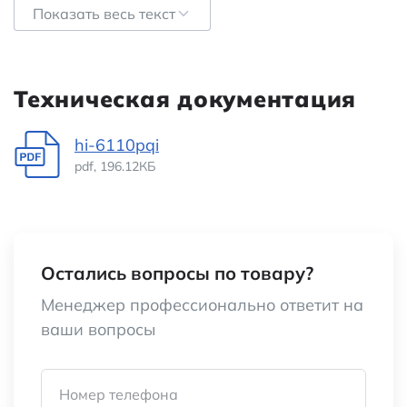
Показать весь текст
Минимальное напряжение питания
3,15 В
Минимальная рабочая температура
-40 °C
Техническая документация
Тип сигнала приемника
Differential
hi-6110pqi
Количество приемников
2
pdf, 196.12КБ
Максимальное напряжение одиночного
3,45
источника питания
В
Категория:
Микросхемы
Остались вопросы по товару?
интерфейсов
Менеджер профессионально ответит на
ваши вопросы
Наименование
HI-6110PQI
Номер телефона