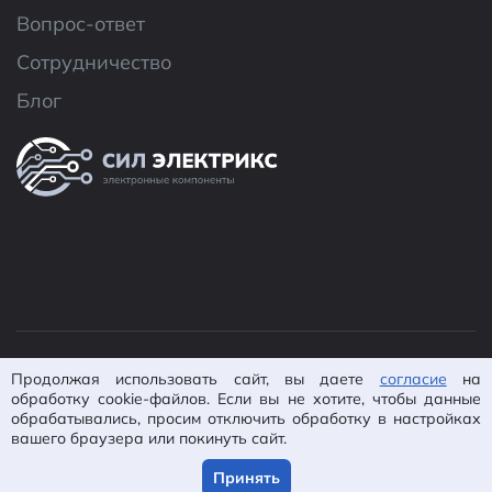
Вопрос-ответ
Сотрудничество
Блог
© 2026 ООО «CИЛ Электроникс»
Продолжая использовать сайт, вы даете
согласие
на
Политика конфиденциальности
Согласие на
обработку cookie-файлов. Если вы не хотите, чтобы данные
обрабатывались, просим отключить обработку в настройках
обработку ПД
Пользовательское
вашего браузера или покинуть сайт.
соглашение
Карта сайта
Разработано в
IsWin
Принять