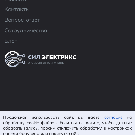
Контакты
Вопрос-ответ
Сотрудничество
Блог
© 2026 ООО «CИЛ Электроникс»
Продолжая использовать сайт, вы даете
согласие
на
Политика конфиденциальности
Согласие на
обработку cookie-файлов. Если вы не хотите, чтобы данные
обработку ПД
Пользовательское
обрабатывались, просим отключить обработку в настройках
вашего браузера или покинуть сайт.