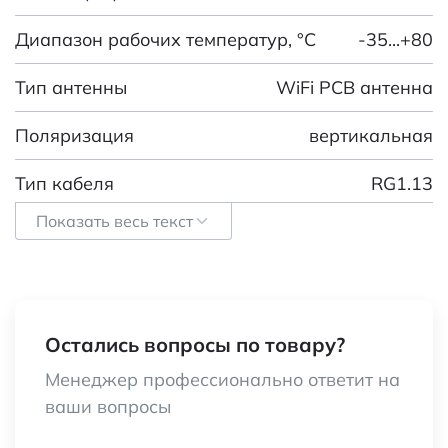
Диапазон рабочих температур, °C
-35...+80
Тип антенны
WiFi PCB антенна
Поляризация
вертикальная
Тип кабеля
RG1.13
Показать весь текст
Ширина (мм)
7
Волновое сопротивление (Ом)
50
Длина кабеля, мм
100
Остались вопросы по товару?
Усиление (дБи)
5
Менеджер профессионально ответит на
ваши вопросы
КСВН, не более
1,5