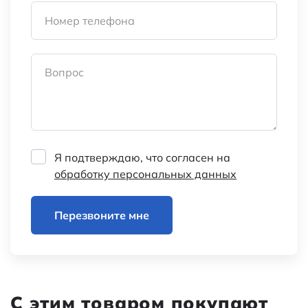
Диапазон частот, МГц
2400-2500
Номер телефона
Разъем для подключения
IPEX-1
Вопрос
Вес брутто
1.19
Транспортная упаковка:
28.5*21*19/1000
размер/кол-во
Я подтверждаю, что согласен на
Категория:
Антенны WiFi
обработку персональных данных
Наименование
PCB P18 WIFI/2.4G
Перезвоните мне
IPEX-1 10cm
С этим товаром покупают