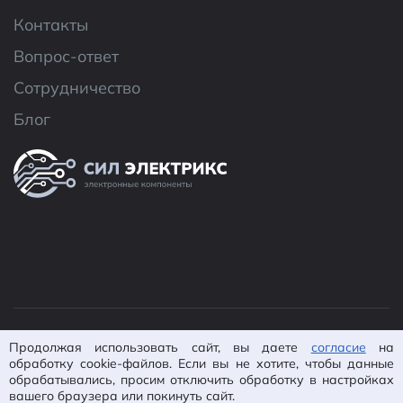
Контакты
Вопрос-ответ
Сотрудничество
Блог
© 2026 ООО «CИЛ Электроникс»
Продолжая использовать сайт, вы даете
согласие
на
Политика конфиденциальности
Согласие на
обработку cookie-файлов. Если вы не хотите, чтобы данные
обрабатывались, просим отключить обработку в настройках
обработку ПД
Пользовательское
вашего браузера или покинуть сайт.
соглашение
Карта сайта