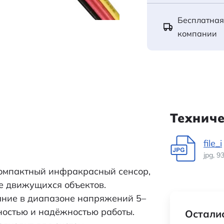
Бесплатная
компании
Технич
file_i
jpg, 9
компактный инфракрасный сенсор,
е движущихся объектов.
ание в диапазоне напряжений 5–
ьностью и надёжностью работы.
Осталис