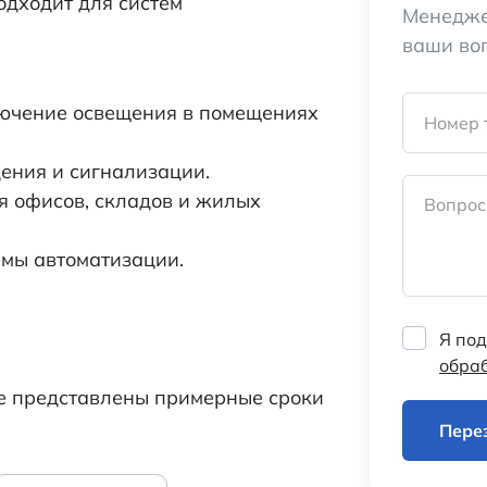
одходит для систем
Менедже
ваши во
ючение освещения в помещениях
Номер 
ения и сигнализации.
 офисов, складов и жилых
Вопрос
емы автоматизации.
Я под
обра
же представлены примерные сроки
Пере