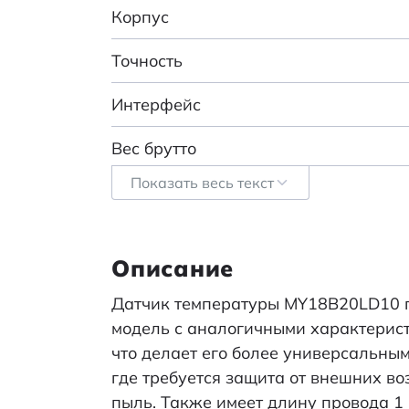
Корпус
Точность
Интерфейс
Вес брутто
Показать весь текст
Транспортная упаковка: размер/кол
Напряжение питания, В
Описание
Ток покоя, мкА
Датчик температуры MY18B20LD10 
Время отклика, мс
модель с аналогичными характерист
что делает его более универсальным
Категория:
где требуется защита от внешних во
пыль. Также имеет длину провода 1 