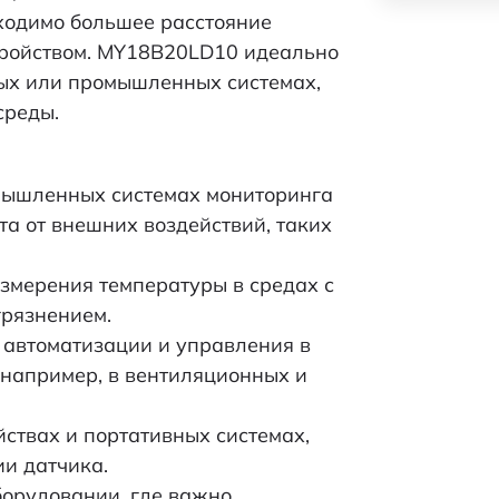
MY18B20LD10
бходимо большее расстояние
ройством. MY18B20LD10 идеально
ых или промышленных системах,
среды.
мышленных системах мониторинга
та от внешних воздействий, таких
измерения температуры в средах с
рязнением.
 автоматизации и управления в
 например, в вентиляционных и
йствах и портативных системах,
и датчика.
орудовании, где важно