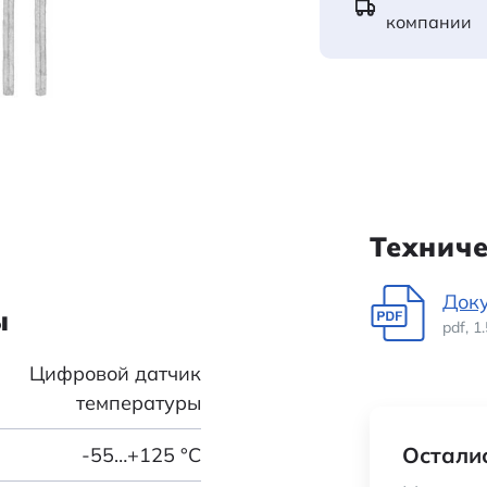
компании
Технич
Док
ы
pdf, 
Цифровой датчик
температуры
Осталис
-55…+125 °С