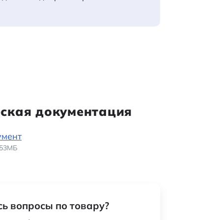
еская документация
умент
1.53МБ
ь вопросы по товару?