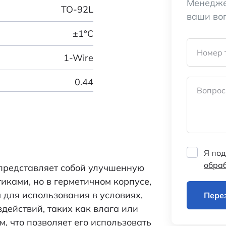
Менедже
TO-92L
ваши во
±1°C
Номер 
1-Wire
0.44
Вопрос
-во
42*28*23.5/2000
1,8…5,5
Я под
0,2
обра
представляет собой улучшенную
500
иками, но в герметичном корпусе,
 для использования в условиях,
Пере
Датчики температуры
здействий, таких как влага или
м, что позволяет его использовать