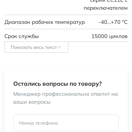
переключателем
Диапазон рабочих температур
-40…+70 °С
Срок службы
15000 циклов
Показать весь текст
Относительная влажность
25…85 %
Номинальное напряжение
5 В
Способ монтажа
монтаж на плату,
Остались вопросы по товару?
положение
Менеджер профессионально ответит на
вертикальное
ваши вопросы
Номинальное напряжение, В
5
Высота (мм)
20 (без корпуса)
Номер телефона