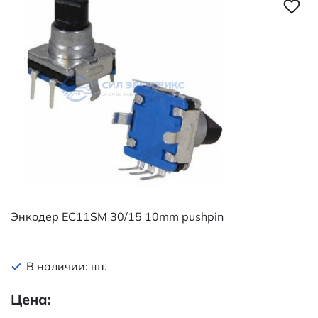
управления
Максимальный ток
0,5…5 мА/ канал;
общий вывод - 0,5…
10 мА
Разрешение
30 щелчков, 15
импульсов (15 PPR)
Тип переключателя
SPST NO - контакт
нормально
разомкнут
Энкодер EC11SM 30/15 10mm pushpin
Угол поворота
360 °
В наличии: шт.
Тип вала
с лыской F - 10 мм;
Цена:
диаметр - 6 мм;
длина L - 20 мм;