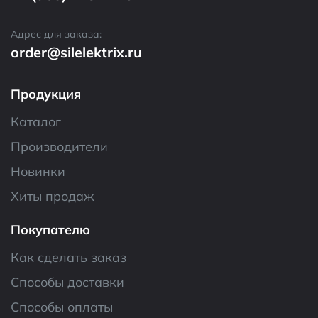
Срок службы, циклов
15000
Категория:
Энкодеры
Адрес для заказа:
order@silelektrix.ru
Наименование
EC11E 30/15 20mm
pushpin
Продукция
Каталог
Производители
Новинки
Хиты продаж
Покупателю
Как сделать заказ
Способы доставки
Способы оплаты