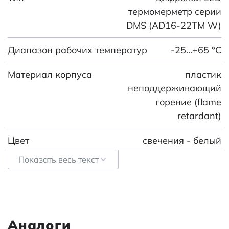
термомерметр серии
DMS (AD16-22TM W)
Диапазон рабочих температур
-25…+65 °С
Материал корпуса
пластик
неподдерживающий
горение (flame
retardant)
Цвет
свечения - белый
Показать весь текст
Сопротивление изоляции, не менее
2 МОм
Размер установочного отверстия
Ф22 мм
Диапазон измерений
температура - 20…
Аналоги
+199 °С