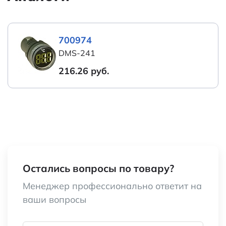
Тип клемм
под винт мм
700974
Вес брутто
28.00
DMS-241
216.26 руб.
Транспортная упаковка: размер/
32*35*18/200
кол-во
Категория:
Измерители
температуры
Наименование
DMS-241
Остались вопросы по товару?
Менеджер профессионально ответит на
ваши вопросы