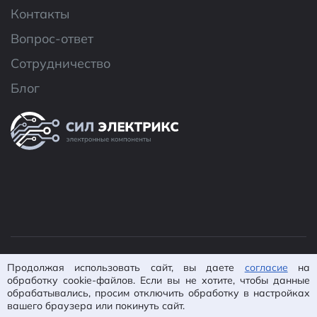
Контакты
Вопрос-ответ
Сотрудничество
Блог
© 2026 ООО «CИЛ Электроникс»
Продолжая использовать сайт, вы даете
согласие
на
Политика конфиденциальности
Согласие на
обработку cookie-файлов. Если вы не хотите, чтобы данные
обработку ПД
Пользовательское
обрабатывались, просим отключить обработку в настройках
вашего браузера или покинуть сайт.
соглашение
Карта сайта