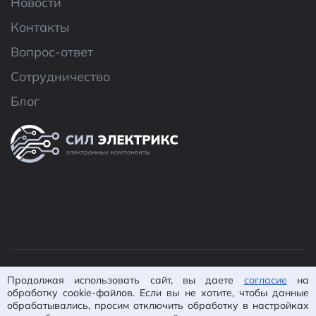
Новости
Контакты
Вопрос-ответ
Сотрудничество
Блог
© 2026 ООО «CИЛ Электроникс»
Продолжая использовать сайт, вы даете
согласие
на
Политика конфиденциальности
Согласие на
обработку cookie-файлов. Если вы не хотите, чтобы данные
обработку ПД
Пользовательское
обрабатывались, просим отключить обработку в настройках