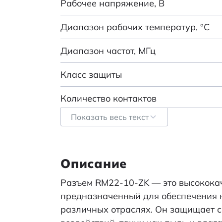
Рабочее напряжение, В
Диапазон рабочих температур, °C
Диапазон частот, МГц
Класс защиты
Количество контактов
Показать весь текст
Покрытие контактов
Диаметр контакта
Описание
Посадочный диаметр корпуса
Разъем RM22-10-ZK — это высокока
Условный размер корпуса
предназначенный для обеспечения 
различных отраслях. Он защищает 
Тип разъема: RM