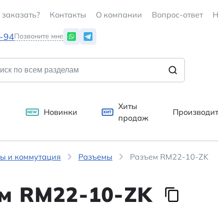
 заказать?
Контакты
О компании
Вопрос-ответ
Н
7-94
Позвоните мне
Хиты
Новинки
Производи
NEW
ХИТ
продаж
ы и коммутация
Разъемы
Разъем RM22-10-ZK
м RM22-10-ZK