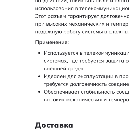
воздействий, таких как пыль и влага
использования в телекоммуникацион
Этот разъем гарантирует долговечно
Рабочее напряжение, не более, В
при высоких механических и темпер
надежную работу системы в сложны
Вес брутто
Применение:
Транспортная упаковка: размер/кол
Используется в телекоммуникаци
Диаметр контакта, мм
системах, где требуется защита 
внешней среды.
Максимальный ток на контакт, А
Идеален для эксплуатации в пр
требуется долговечность соедине
Категория:
Обеспечивает стабильность соед
высоких механических и темпера
Наименование
Доставка