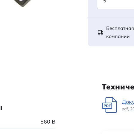
Бесплатная
компании
Технич
Док
ы
pdf, 
560 В