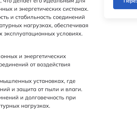
, что делает его идеальным для
Пере
фланцевая - квадрат
ных и энергетических системах.
сть и стабильность соединений
560
атурных нагрузках, обеспечивая
х эксплуатационных условиях.
21.66
-во
36*35*34/800
онных и энергетических
1,0
соединений от воздействия
5
омышленных установках, где
ний и защита от пыли и влаги.
Разъемы
инений и долговечность при
турных нагрузках.
Разъем RM22-10-ZK