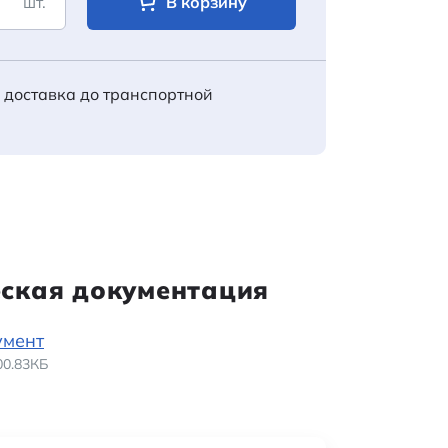
шт.
В корзину
 доставка до транспортной
еская документация
умент
200.83КБ