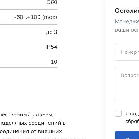
560
Осталис
-60...+100 (max)
Менедже
ваши во
до 3
IP54
Номер 
10
Вопрос
серебро
1 мм
22
Я под
чественный разъем,
22
обра
надежных соединений в
соединения от внешних
Розетка блочная