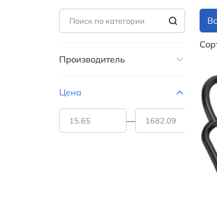
В
Сор
Производитель
RUICHI (
64
)
Цена
—