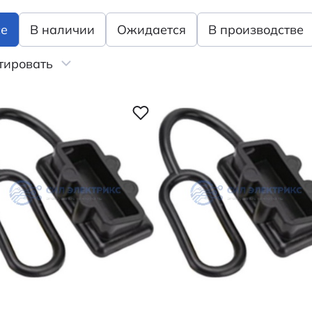
се
В наличии
Ожидается
В производстве
тировать