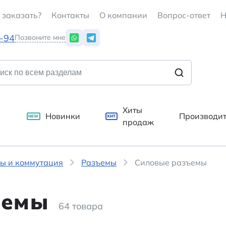
 заказать?
Контакты
О компании
Вопрос-ответ
Н
7-94
Позвоните мне
Хиты
Новинки
Производи
NEW
ХИТ
продаж
ы и коммутация
Разъемы
Силовые разъемы
ъемы
64 товара