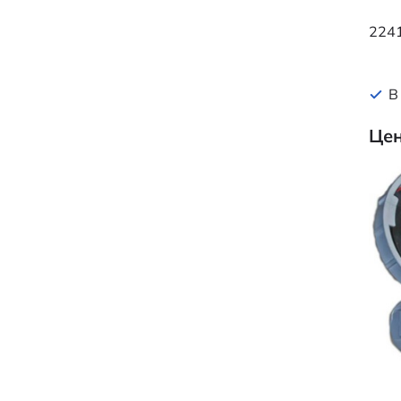
2241
В
Цен