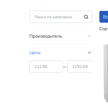
В
Сор
Производитель
RUICHI (
9
)
Цена
—