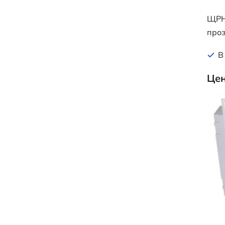
ЩРН
проз
В
Цен