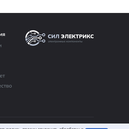
ия
и
ет
ество
льзовательское
Разработано в