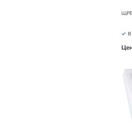
ЩРВ
В
Цен