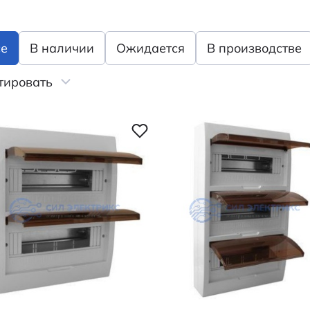
се
В наличии
Ожидается
В производстве
тировать