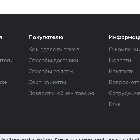
я
Покупателю
Информац
Как сделать заказ
О компани
ители
Способы доставки
Новости
Способы оплаты
Контакты
даж
Сертификаты
Вопрос-отв
Возврат и обмен товара
Сотруднич
Блог
фиденциальности
Согласие на обработку ПД
По