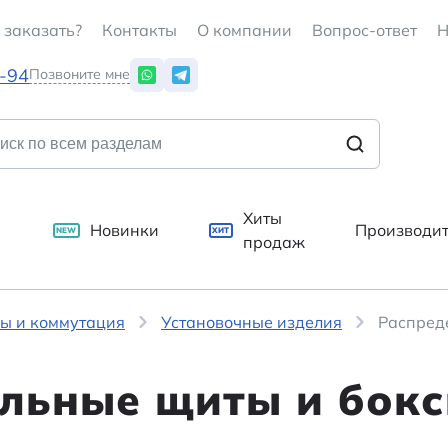
 заказать?
Контакты
О компании
Вопрос-ответ
Н
7-94
Позвоните мне
Хиты
Новинки
Производи
NEW
ХИТ
продаж
ы и коммутация
Установочные изделия
Распред
льные щиты и бок