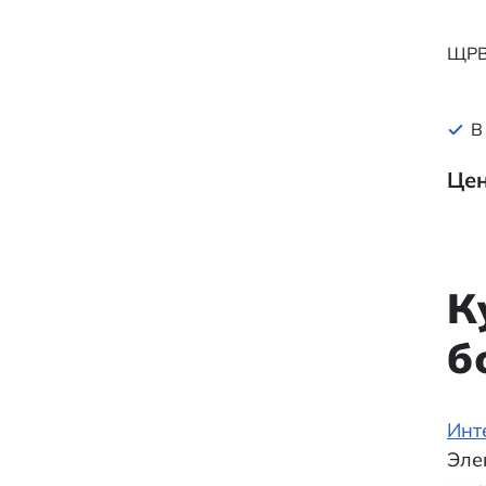
ЩРВ
В
Цен
К
б
Инт
Эле