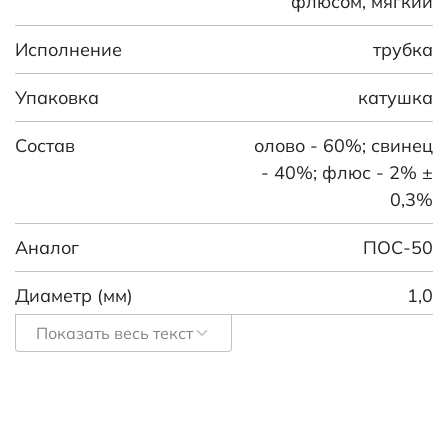
флюсом, мягкий
Исполнение
трубка
Упаковка
катушка
Состав
олово - 60%; свинец
- 40%; флюс - 2% ±
0,3%
Аналог
ПОС-50
Диаметр (мм)
1,0
Показать весь текст
Флюс
CF-10
Способ очистки
промывка
спиртосодержащим
раствором