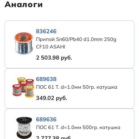
Аналоги
Содержание галогенов во флюсе, %
0,7
Вес брутто
268.50
836246
Припой Sn60/Pb40 d1.0mm 250g
Транспортная упаковка:
42*28*18.5/100
CF10 ASAHI
размер/кол-во
2 503.98 руб.
Вес, кг
0,25
689638
Температура плавления, °C
183…191
ПОС 61 Т. d=1.0мм 50гр. катушка
Температура пайки, °C
250...265
349.02 руб.
Категория:
Припой
689636
Наименование
Припой Sn60/Pb40
ПОС 61 Т. d=1.0мм 500гр. катушка
d1.0mm 250g CF10
2 777.38 руб.